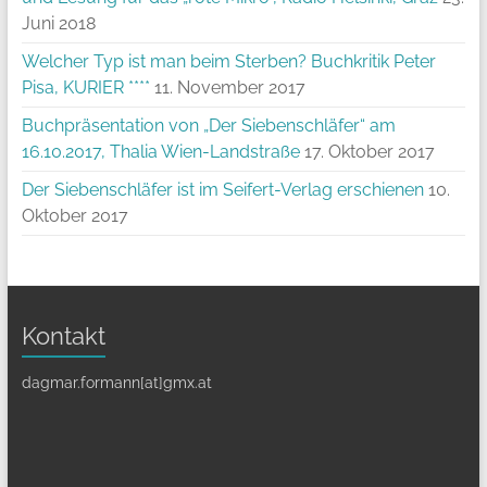
Juni 2018
Welcher Typ ist man beim Sterben? Buchkritik Peter
Pisa, KURIER ****
11. November 2017
Buchpräsentation von „Der Siebenschläfer“ am
16.10.2017, Thalia Wien-Landstraße
17. Oktober 2017
Der Siebenschläfer ist im Seifert-Verlag erschienen
10.
Oktober 2017
Kontakt
dagmar.formann[at]gmx.at