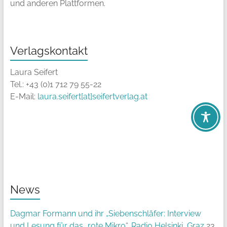
und anderen Plattformen.
Verlagskontakt
Laura Seifert
Tel.: +43 (0)1 712 79 55-22
E-Mail:
laura.seifert[at]seifertverlag.at
News
Dagmar Formann und ihr „Siebenschläfer: Interview
und Lesung für das „rote Mikro“, Radio Helsinki, Graz
23.